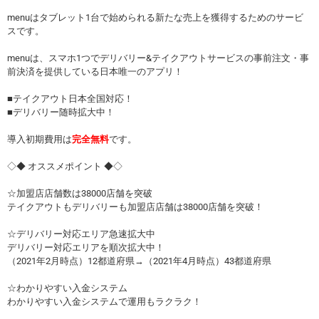
menuはタブレット1台で始められる新たな売上を獲得するためのサービ
スです。
menuは、スマホ1つでデリバリー&テイクアウトサービスの事前注文・事
前決済を提供している日本唯一のアプリ！
■テイクアウト日本全国対応！
■デリバリー随時拡大中！
導入初期費用は
完全無料
です。
◇◆ オススメポイント ◆◇
☆加盟店店舗数は38000店舗を突破
テイクアウトもデリバリーも加盟店店舗は38000店舗を突破！
☆デリバリー対応エリア急速拡大中
デリバリー対応エリアを順次拡大中！
（2021年2月時点）12都道府県→（2021年4月時点）43都道府県
☆わかりやすい入金システム
わかりやすい入金システムで運用もラクラク！